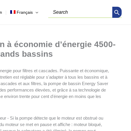
Search
on
Français
for:
n à économie d’énergie 4500-
rands bassins
ergie pour filtres et cascades. Puissante et économique,
retien est réglable pour s'adapter à tous les bassins et à
cascades et aux filtres, la pompe de bassin Energy Saver
 des performances élevées, et grâce à sa technologie de
 environ trente pour cent d'énergie en moins que les
ur - Si la pompe détecte que le moteur est obstrué ou
 du moteur se met en pause et affiche : moteur bloqué,
r. Lorsque le colmatage a été éliminé, la pompe peut